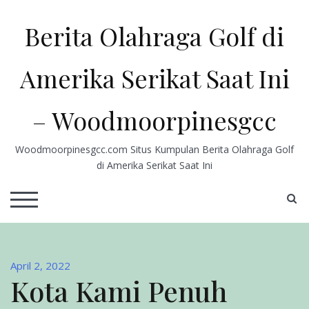
Skip
to
Berita Olahraga Golf di
content
Amerika Serikat Saat Ini
– Woodmoorpinesgcc
Woodmoorpinesgcc.com Situs Kumpulan Berita Olahraga Golf
di Amerika Serikat Saat Ini
S
TOGGLE MOBILE MENU
April 2, 2022
Kota Kami Penuh