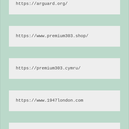
https://arguard.org/
https://www.premium303.shop/
https://premium303.cymru/
https://www.1947london.com