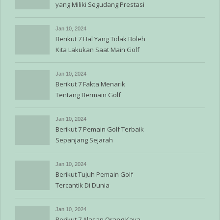
yang Miliki Segudang Prestasi
Jan 10, 2024
Berikut 7 Hal Yang Tidak Boleh
Kita Lakukan Saat Main Golf
Jan 10, 2024
Berikut 7 Fakta Menarik
Tentang Bermain Golf
Jan 10, 2024
Berikut 7 Pemain Golf Terbaik
Sepanjang Sejarah
Jan 10, 2024
Berikut Tujuh Pemain Golf
Tercantik Di Dunia
Jan 10, 2024
Berikut 7 Alasan Orang Kaya