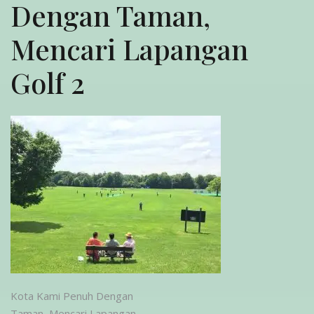
Dengan Taman,
Mencari Lapangan
Golf 2
Post
Kota Kami Penuh Dengan
Taman, Mencari Lapangan