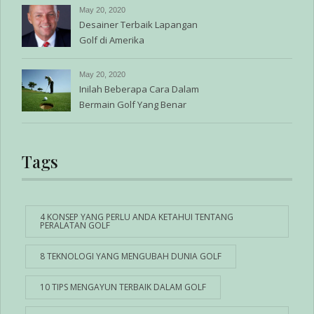
May 20, 2020
Desainer Terbaik Lapangan
Golf di Amerika
May 20, 2020
Inilah Beberapa Cara Dalam
Bermain Golf Yang Benar
Tags
4 KONSEP YANG PERLU ANDA KETAHUI TENTANG
PERALATAN GOLF
8 TEKNOLOGI YANG MENGUBAH DUNIA GOLF
10 TIPS MENGAYUN TERBAIK DALAM GOLF