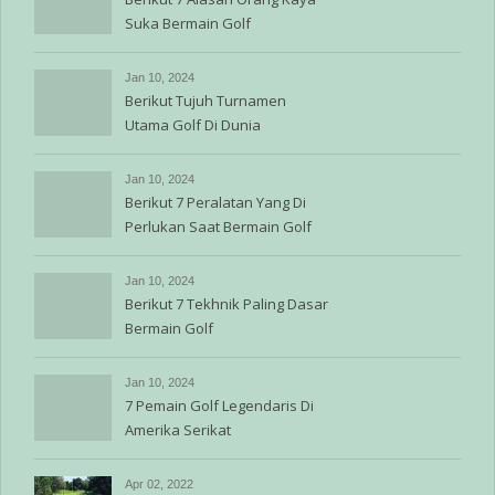
Suka Bermain Golf
Jan 10, 2024
Berikut Tujuh Turnamen
Utama Golf Di Dunia
Jan 10, 2024
Berikut 7 Peralatan Yang Di
Perlukan Saat Bermain Golf
Jan 10, 2024
Berikut 7 Tekhnik Paling Dasar
Bermain Golf
Jan 10, 2024
7 Pemain Golf Legendaris Di
Amerika Serikat
Apr 02, 2022