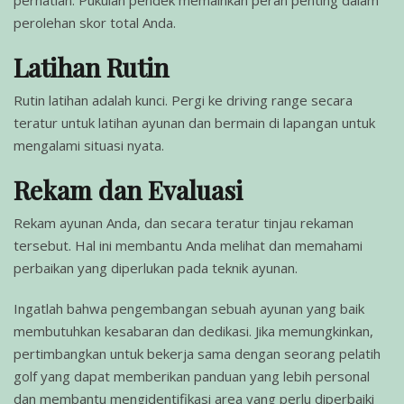
perhatian. Pukulan pendek memainkan peran penting dalam
perolehan skor total Anda.
Latihan Rutin
Rutin latihan adalah kunci. Pergi ke driving range secara
teratur untuk latihan ayunan dan bermain di lapangan untuk
mengalami situasi nyata.
Rekam dan Evaluasi
Rekam ayunan Anda, dan secara teratur tinjau rekaman
tersebut. Hal ini membantu Anda melihat dan memahami
perbaikan yang diperlukan pada teknik ayunan.
Ingatlah bahwa pengembangan sebuah ayunan yang baik
membutuhkan kesabaran dan dedikasi. Jika memungkinkan,
pertimbangkan untuk bekerja sama dengan seorang pelatih
golf yang dapat memberikan panduan yang lebih personal
dan membantu mengidentifikasi area yang perlu diperbaiki