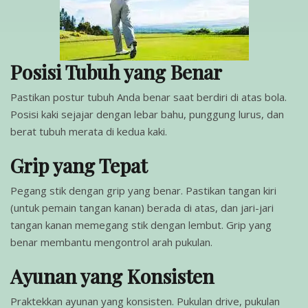
Posisi Tubuh yang Benar
Pastikan postur tubuh Anda benar saat berdiri di atas bola.
Posisi kaki sejajar dengan lebar bahu, punggung lurus, dan
berat tubuh merata di kedua kaki.
Grip yang Tepat
Pegang stik dengan grip yang benar. Pastikan tangan kiri
(untuk pemain tangan kanan) berada di atas, dan jari-jari
tangan kanan memegang stik dengan lembut. Grip yang
benar membantu mengontrol arah pukulan.
Ayunan yang Konsisten
Praktekkan ayunan yang konsisten. Pukulan drive, pukulan