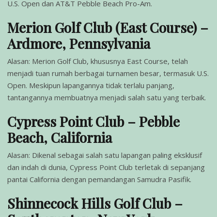
U.S. Open dan AT&T Pebble Beach Pro-Am.
Merion Golf Club (East Course) –
Ardmore, Pennsylvania
Alasan: Merion Golf Club, khususnya East Course, telah
menjadi tuan rumah berbagai turnamen besar, termasuk U.S.
Open. Meskipun lapangannya tidak terlalu panjang,
tantangannya membuatnya menjadi salah satu yang terbaik.
Cypress Point Club – Pebble
Beach, California
Alasan: Dikenal sebagai salah satu lapangan paling eksklusif
dan indah di dunia, Cypress Point Club terletak di sepanjang
pantai California dengan pemandangan Samudra Pasifik.
Shinnecock Hills Golf Club –