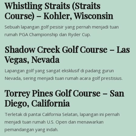
Whistling Straits (Straits
Course) – Kohler, Wisconsin
Sebuah lapangan golf pesisir yang pernah menjadi tuan
rumah PGA Championship dan Ryder Cup.
Shadow Creek Golf Course – Las
Vegas, Nevada
Lapangan golf yang sangat eksklusif di padang gurun
Nevada, sering menjadi tuan rumah acara golf prestisius.
Torrey Pines Golf Course – San
Diego, California
Terletak di pantai California Selatan, lapangan ini pernah
menjadi tuan rumah U.S. Open dan menawarkan
pemandangan yang indah.