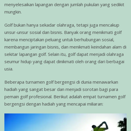
menyelesaikan lapangan dengan jumlah pukulan yang sedikit
mungkin.
Golf bukan hanya sekadar olahraga, tetapi juga mencakup
unsur-unsur sosial dan bisnis. Banyak orang menikmati golf
karena menciptakan peluang untuk berhubungan sosial,
membangun jaringan bisnis, dan menikmati keindahan alam di
sekitar lapangan golf. Selain itu, golf dapat menjadi olahraga
seumur hidup yang dapat dinikmati oleh orang dari berbagai
usia.
Beberapa turnamen golf bergengsi di dunia menawarkan
hadiah yang sangat besar dan menjadi sorotan bagi para
pemain golf profesional. Berikut adalah empat turnamen golf
bergengsi dengan hadiah yang mencapai miliaran: