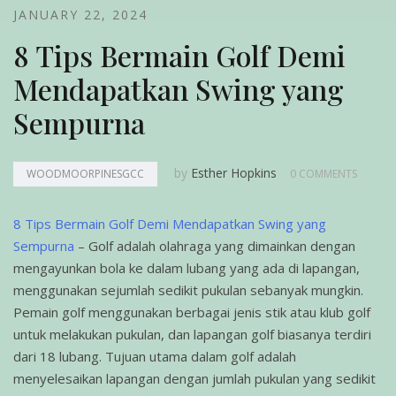
JANUARY 22, 2024
8 Tips Bermain Golf Demi
Mendapatkan Swing yang
Sempurna
by
Esther Hopkins
WOODMOORPINESGCC
0 COMMENTS
8 Tips Bermain Golf Demi Mendapatkan Swing yang
Sempurna
– Golf adalah olahraga yang dimainkan dengan
mengayunkan bola ke dalam lubang yang ada di lapangan,
menggunakan sejumlah sedikit pukulan sebanyak mungkin.
Pemain golf menggunakan berbagai jenis stik atau klub golf
untuk melakukan pukulan, dan lapangan golf biasanya terdiri
dari 18 lubang. Tujuan utama dalam golf adalah
menyelesaikan lapangan dengan jumlah pukulan yang sedikit