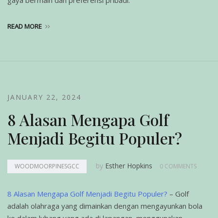
gaya bermain dan preferensi pribadi.
READ MORE
JANUARY 22, 2024
8 Alasan Mengapa Golf
Menjadi Begitu Populer?
by
Esther Hopkins
WOODMOORPINESGCC
0 COMMENTS
8 Alasan Mengapa Golf Menjadi Begitu Populer?
– Golf
adalah olahraga yang dimainkan dengan mengayunkan bola