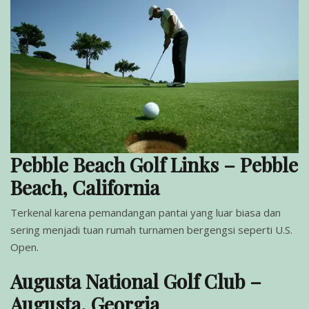
Pebble Beach Golf Links – Pebble
Beach, California
Terkenal karena pemandangan pantai yang luar biasa dan
sering menjadi tuan rumah turnamen bergengsi seperti U.S.
Open.
Augusta National Golf Club –
Augusta, Georgia