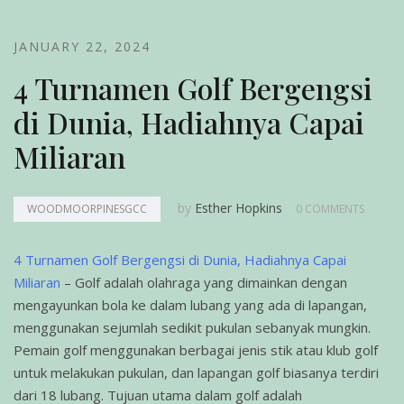
JANUARY 22, 2024
4 Turnamen Golf Bergengsi
di Dunia, Hadiahnya Capai
Miliaran
by
Esther Hopkins
WOODMOORPINESGCC
0 COMMENTS
4 Turnamen Golf Bergengsi di Dunia, Hadiahnya Capai
Miliaran
– Golf adalah olahraga yang dimainkan dengan
mengayunkan bola ke dalam lubang yang ada di lapangan,
menggunakan sejumlah sedikit pukulan sebanyak mungkin.
Pemain golf menggunakan berbagai jenis stik atau klub golf
untuk melakukan pukulan, dan lapangan golf biasanya terdiri
dari 18 lubang. Tujuan utama dalam golf adalah