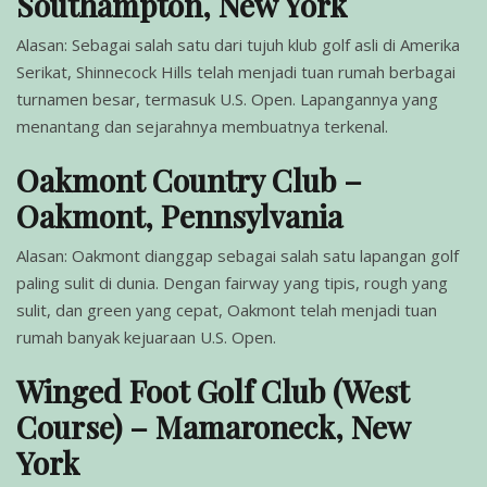
Southampton, New York
Alasan: Sebagai salah satu dari tujuh klub golf asli di Amerika
Serikat, Shinnecock Hills telah menjadi tuan rumah berbagai
turnamen besar, termasuk U.S. Open. Lapangannya yang
menantang dan sejarahnya membuatnya terkenal.
Oakmont Country Club –
Oakmont, Pennsylvania
Alasan: Oakmont dianggap sebagai salah satu lapangan golf
paling sulit di dunia. Dengan fairway yang tipis, rough yang
sulit, dan green yang cepat, Oakmont telah menjadi tuan
rumah banyak kejuaraan U.S. Open.
Winged Foot Golf Club (West
Course) – Mamaroneck, New
York