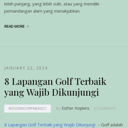
lebih panjang, yang lebih sulit, atau yang memiliki
pemandangan alam yang menakjubkan.
READ MORE
JANUARY 22, 2024
8 Lapangan Golf Terbaik
yang Wajib Dikunjungi
by
Esther Hopkins
WOODMOORPINESGCC
0 COMMENTS
8 Lapangan Golf Terbaik yang Wajib Dikunjungi
– Golf adalah