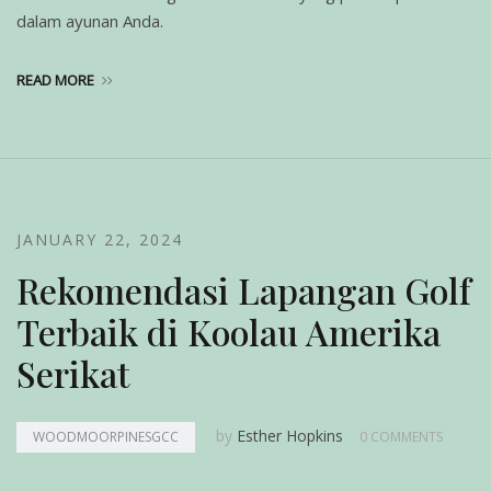
dalam ayunan Anda.
READ MORE
JANUARY 22, 2024
Rekomendasi Lapangan Golf
Terbaik di Koolau Amerika
Serikat
by
Esther Hopkins
WOODMOORPINESGCC
0 COMMENTS