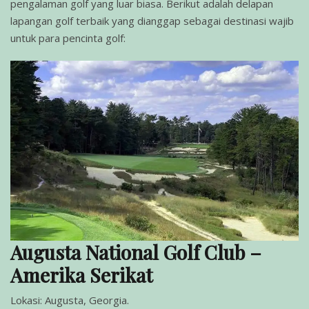
pengalaman golf yang luar biasa. Berikut adalah delapan
lapangan golf terbaik yang dianggap sebagai destinasi wajib
untuk para pencinta golf:
Augusta National Golf Club –
Amerika Serikat
Lokasi: Augusta, Georgia.