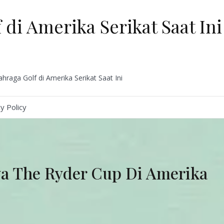
 di Amerika Serikat Saat Ini
aga Golf di Amerika Serikat Saat Ini
y Policy
ya The Ryder Cup Di Amerika