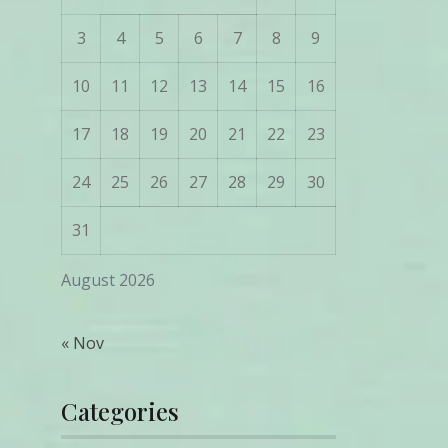
3
4
5
6
7
8
9
10
11
12
13
14
15
16
17
18
19
20
21
22
23
24
25
26
27
28
29
30
31
August 2026
« Nov
Categories