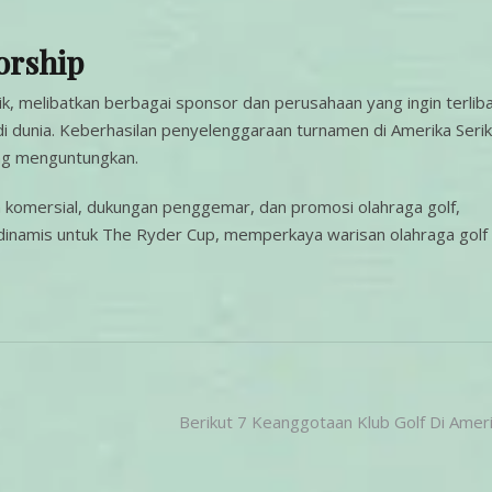
orship
k, melibatkan berbagai sponsor dan perusahaan yang ingin terlib
 di dunia. Keberhasilan penyelenggaraan turnamen di Amerika Seri
ng menguntungkan.
n komersial, dukungan penggemar, dan promosi olahraga golf,
dinamis untuk The Ryder Cup, memperkaya warisan olahraga golf 
Berikut 7 Keanggotaan Klub Golf Di Amer