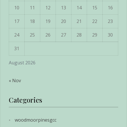
10
11
12
13
14
15
16
17
18
19
20
21
22
23
24
25
26
27
28
29
30
31
August 2026
« Nov
Categories
woodmoorpinesgcc