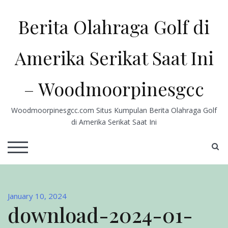
Skip
to
Berita Olahraga Golf di
content
Amerika Serikat Saat Ini
– Woodmoorpinesgcc
Woodmoorpinesgcc.com Situs Kumpulan Berita Olahraga Golf
di Amerika Serikat Saat Ini
S
TOGGLE MOBILE MENU
January 10, 2024
download-2024-01-