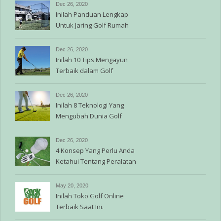
Dec 26, 2020
Inilah Panduan Lengkap
Untuk Jaring Golf Rumah
Dec 26, 2020
Inilah 10 Tips Mengayun
Terbaik dalam Golf
Dec 26, 2020
Inilah 8 Teknologi Yang
Mengubah Dunia Golf
Dec 26, 2020
4 Konsep Yang Perlu Anda
Ketahui Tentang Peralatan
Golf
May 20, 2020
Inilah Toko Golf Online
Terbaik Saat Ini.