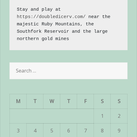
Stay and play at 
https://doubledicerv.com/
 near the 
majestic Ruby Mountains, the 
Southfork Reservoir and the large 
northern gold mines
Search
for:
M
T
W
T
F
S
S
1
2
3
4
5
6
7
8
9