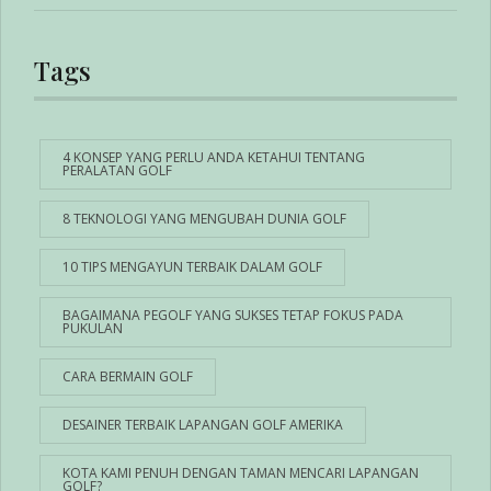
Tags
4 KONSEP YANG PERLU ANDA KETAHUI TENTANG
PERALATAN GOLF
8 TEKNOLOGI YANG MENGUBAH DUNIA GOLF
10 TIPS MENGAYUN TERBAIK DALAM GOLF
BAGAIMANA PEGOLF YANG SUKSES TETAP FOKUS PADA
PUKULAN
CARA BERMAIN GOLF
DESAINER TERBAIK LAPANGAN GOLF AMERIKA
KOTA KAMI PENUH DENGAN TAMAN MENCARI LAPANGAN
GOLF?