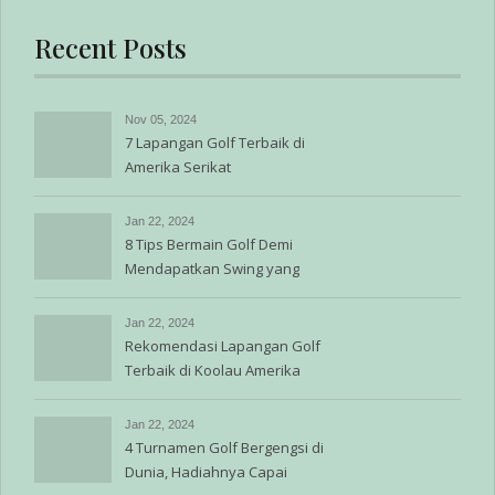
Recent Posts
Nov 05, 2024
7 Lapangan Golf Terbaik di
Amerika Serikat
Jan 22, 2024
8 Tips Bermain Golf Demi
Mendapatkan Swing yang
Sempurna
Jan 22, 2024
Rekomendasi Lapangan Golf
Terbaik di Koolau Amerika
Serikat
Jan 22, 2024
4 Turnamen Golf Bergengsi di
Dunia, Hadiahnya Capai