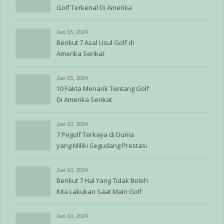
Golf Terkenal Di Amerika
Jan 15, 2024
Berikut 7 Asal Usul Golf di
Amerika Serikat
Jan 15, 2024
10 Fakta Menarik Tentang Golf
Di Amerika Serikat
Jan 10, 2024
7 Pegolf Terkaya di Dunia
yang Miliki Segudang Prestasi
Jan 10, 2024
Berikut 7 Hal Yang Tidak Boleh
Kita Lakukan Saat Main Golf
Jan 10, 2024