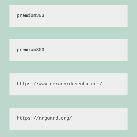
premium303
premium303
https://www.geradordesenha.com/
https://arguard.org/