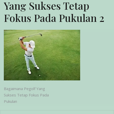
Yang Sukses Tetap
Fokus Pada Pukulan 2
Post
Bagaimana Pegolf Yang
Sukses Tetap Fokus Pada
navigation
Pukulan