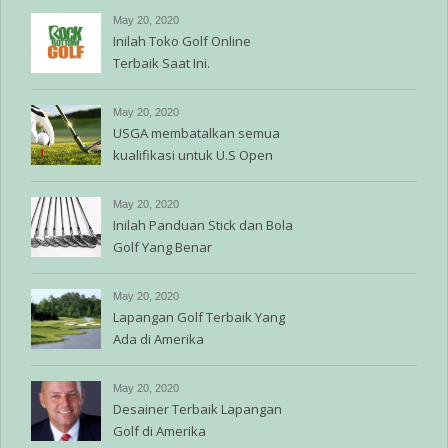
May 20, 2020
Inilah Toko Golf Online
Terbaik Saat Ini.
May 20, 2020
USGA membatalkan semua
kualifikasi untuk U.S Open
May 20, 2020
Inilah Panduan Stick dan Bola
Golf Yang Benar
May 20, 2020
Lapangan Golf Terbaik Yang
Ada di Amerika
May 20, 2020
Desainer Terbaik Lapangan
Golf di Amerika