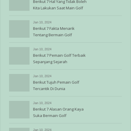
Berikut 7 Hal Yang Tidak Boleh
Kita Lakukan Saat Main Golf
Jan 10, 2024
Berikut 7 Fakta Menarik
Tentang Bermain Golf
Jan 10, 2024
Berikut 7 Pemain Golf Terbaik
Sepanjang Sejarah
Jan 10, 2024
Berikut Tujuh Pemain Golf
Tercantik Di Dunia
Jan 10, 2024
Berikut 7 Alasan Orang Kaya
Suka Bermain Golf
Jan 10, 2024