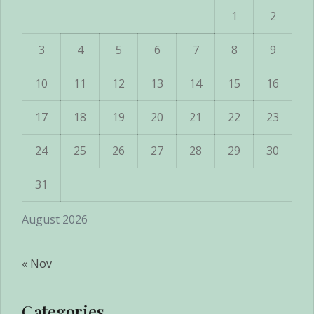
1
2
3
4
5
6
7
8
9
10
11
12
13
14
15
16
17
18
19
20
21
22
23
24
25
26
27
28
29
30
31
August 2026
« Nov
Categories