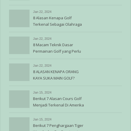
Jan 22, 2024
8 Alasan Kenapa Golf
Terkenal Sebagai Olahraga
Yang Elegan
Jan 22, 2024
8 Macam Teknik Dasar
Permainan Golf yang Perlu
Diketahui
Jan 22, 2024
8 ALASAN KENAPA ORANG
KAYA SUKA MAIN GOLF?
Jan 15, 2024
Berikut 7 Alasan Cours Golf
Menjadi Terkenal Di Amerika
Jan 15, 2024
Berikut 7 Penghargaan Tiger